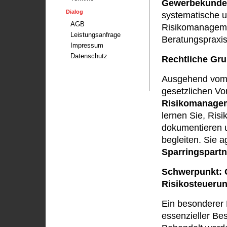
Gewerbekund
Dialog
systematische 
AGB
Risikomanageme
Leistungsanfrage
Beratungspraxis
Impressum
Datenschutz
Rechtliche Gru
Ausgehend vo
gesetzlichen Vor
Risikomanage
lernen Sie, Risi
dokumentieren 
begleiten. Sie a
Sparringspartn
Schwerpunkt: 
Risikosteueru
Ein besonderer 
essenzieller Be