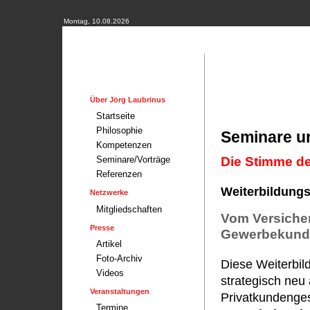
Montag, 10.08.2026
Über Jörg Laubrinus
Startseite
Philosophie
Seminare u
Kompetenzen
Die Stimme de
Seminare/Vorträge
Referenzen
Weiterbildungs
Netzwerke
Mitgliedschaften
Vom Versiche
Presse
Gewerbekund
Artikel
Foto-Archiv
Diese Weiterbild
Videos
strategisch neu 
Veranstaltungen
Privatkundenges
Termine