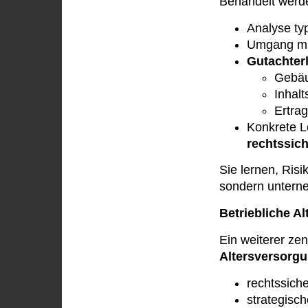
Behandelt werd
Analyse ty
Umgang m
Gutachterl
Gebäu
Inhal
Ertra
Konkrete L
rechtssic
Sie lernen, Risi
sondern unterne
Betriebliche A
Ein weiterer zen
Altersversorgu
rechtssich
strategisc