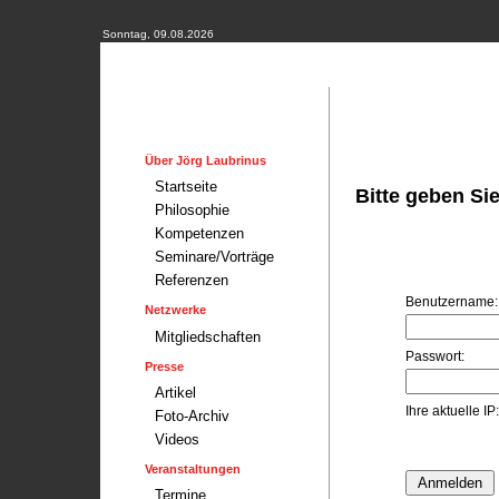
Sonntag, 09.08.2026
Über Jörg Laubrinus
Startseite
Bitte geben Si
Philosophie
Kompetenzen
Seminare/Vorträge
Referenzen
Benutzername:
Netzwerke
Mitgliedschaften
Passwort:
Presse
Artikel
Ihre aktuelle IP:
Foto-Archiv
Videos
Veranstaltungen
Termine