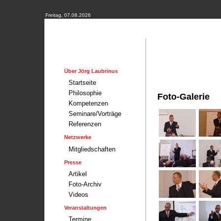
Freitag, 07.08.2026
Über Jörg Laubrinus
Startseite
Philosophie
Foto-Galerie
Kompetenzen
Seminare/Vorträge
Referenzen
Netzwerke
Mitgliedschaften
Presse
Artikel
Foto-Archiv
Videos
Veranstaltungen
Termine