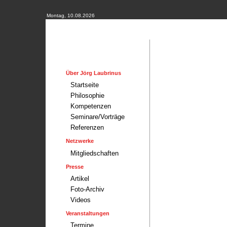
Montag, 10.08.2026
Über Jörg Laubrinus
Startseite
Philosophie
Kompetenzen
Seminare/Vorträge
Referenzen
Netzwerke
Mitgliedschaften
Presse
Artikel
Foto-Archiv
Videos
Veranstaltungen
Termine